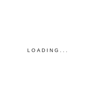
LOADING...
熱門連結
學術活動
學校首頁
校務評鑑
圖文傳播藝術學系
教學卓越計畫
廣播電視學系
臺藝大零時差
電影學系
網路學園
影音創作與數位媒體產業研究所
臺藝風雲榜
臺藝之聲廣播電臺