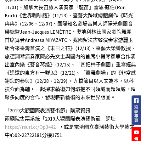
11/01)、加拿大長笛旅人演奏家「龍笛」雷恩·寇伯(Ron
Korb)《世界咖啡館》(11/23)、臺藝大跨域總體劇作《時光
冉冉》(12/06、12/07)、國際知名劇場音樂大師陽光劇團音
樂總監Jean-Jacques LEMÊTRE、奧地利林茲國家劇院舞團
首席舞者Andressa MIYAZATO、我國留法古琴演奏家游麗玉
組合來臺灣首演之《末日之花》(12/13)、臺藝大榮譽教授、
旅德鋼琴演奏家陳必先女士與國內的首席小提琴家等合作演
出室內樂《藝音琴緣》(12/15)、「四把椅子劇團」重寫經典
《遙遠的東方有一群鬼》(12/21)、「驫舞劇場」的《非常感
謝您的參與》(12/28、12/29) ，九檔節目以人文為本，以科
技介面為輔，一起探求藝術如何環抱不同領域而超領域，匯
聚多向度的合作，發現嶄新藝術的未來世界版圖。
「2019大觀國際表演藝術節」購票資訊 ：
兩廳院售票系統「2019大觀國際表演藝術節」網址：
https://reurl.cc/Qp3442
，或是電洽國立臺灣藝術大學藝文
中心02-22722181分機1751