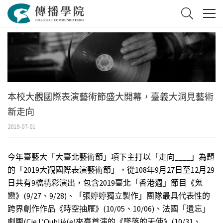
本校大觀國際表演藝術節盛大開幕，臺義大洞見藝術
新走向
2019-07-01
今年臺藝大「大臺北藝術節」項下主打以「走向____」為題
的「2019大觀國際表演藝術節」，從108年9月27日至12月29
日共有9檔精彩演出，包含2019臺北「香港週」節目《鬼
戀》(9/27、9/28)、「張婷婷獨立製作」團隊最具代表性的
跨界創作作品《時空抽屜》(10/05、10/06)、法國「遺忘」
劇團(Cie L’Oublié(e)來臺首演的《墜落的天使》(10/31、