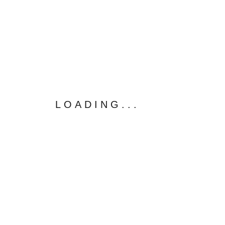
熱門連結
學術活動
學校首頁
校務評鑑
LOADING...
圖文傳播藝術學系
教學卓越計畫
廣播電視學系
臺藝大零時差
電影學系
網路學園
影音創作與數位媒體產業研究所
臺藝風雲榜
臺藝之聲廣播電臺
COPYRIGHT © 20