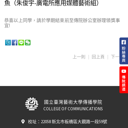
魚（朱俊宇-廣電所應用媒體藝術組）
恭喜以上同學，請於學期結束前至傳院辦公室辦理領獎事
宜!
上一則
|
回上頁
|
下一則
國立臺灣藝術大學傳播學院
COLLEGE OF COMMUNICATIONS
校址：22058 新北市板橋區大觀路一段59號